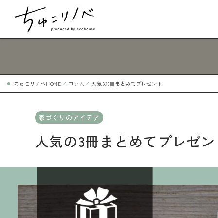
About
ちゅこリノベの家づくり
ちゅこリノベHOME
コラム
人気の3冊まとめてプレゼント
Design
家づくりのアイデア
ひとつだけのわたしスタイル
人気の3冊まとめてプレゼン
Flow
トータルサポートで安心の家づくり
Search
プロと一緒に物件探し