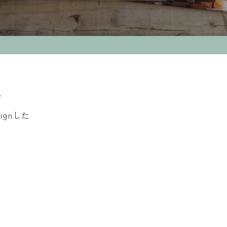
せ
gnした