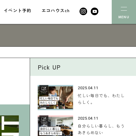
イベント予約
エコハウスch
MENU
イベント
会社案内
代表あいさつ
エコハウスch
Pick UP
会社概要
コラム
スタッフ紹介
2025.04.11
忙しい毎日でも、わたし
らしく。
無料相談
2025.04.11
自分らしい暮らし、もう
あきらめない