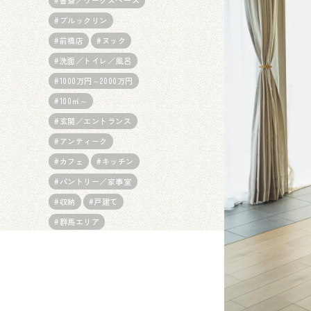
Spec
#書斎／ワークスペース
安心の住宅性能
#ブルックリン
#前橋店
#ヌック
Warranty
#洗面／トイレ／風呂
アフターフォロー・保証
#1000万円～2000万円
Q＆A
#100㎡～
よくあるご質問
#玄関／エントランス
#アンティーク
#カフェ
#キッチン
#パントリー／家事室
#収納
#戸建て
#群馬エリア