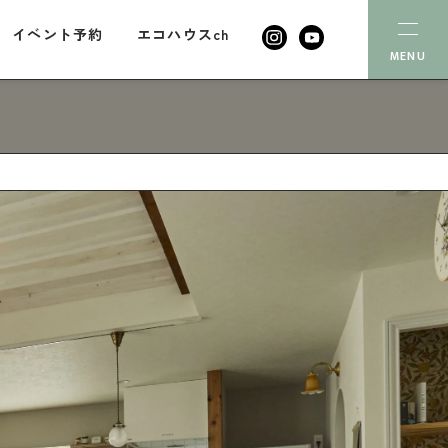
イベント予約
エコハウスch
MENU
( INTERVIEW 12 )
イベント
会社案内
代表あいさつ
エコハウスch
会社概要
コラム
スタッフ紹介
無料相談