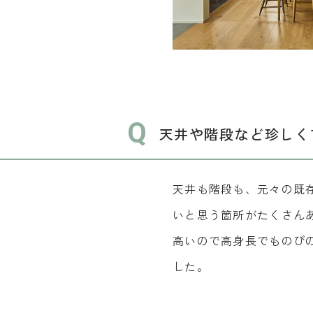
Q
天井や階段など珍しく
天井も階段も、元々の既
いと思う箇所がたくさん
高いので高身長でものび
した。