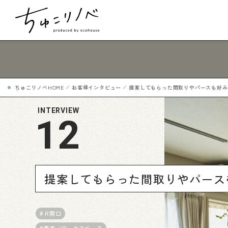
About
ちゅこリノベの家づくり
ちゅこリノベHOME
お客様インタビュー
提案してもらった間取りやパースも好み
INTERVIEW
12
Design
ひとつだけのわたしスタイル
Flow
トータルサポートで安心の家づくり
提案してもらった間取りやパース
Search
プロと一緒に物件探し
#Ｒ開口